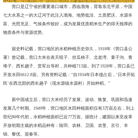
营口是辽宁省的重要港口城市，西临渤海，背靠东北平原，中国
七大水系之一的大辽河于此注入渤海。地势低洼、土质肥沃、水源丰
富、光照充足、气候条件较好，成为发展优质稻米生产的得天独厚的
物质条件与资源优势。
据史料记载，营口地区的水稻种植历史弥久，1918年《营口县公
署》曾记载，营口大米在表天咀子、丝瓜秧子、北老湾、童子沟、青
堆子、西长趟子、赏军台等村，共种植713亩。到了1928年，营口县已
开发水田6612.8亩。另有资料记载：“自1934年日本侵占后，‘日本开拓
民’在西北部的西长趟子（现水源镇水源村）开始种稻。”
新中国成立后，营口大米经历了发展、波动、恢复、巩固和迅速
发展几个时期。1949年，营口地区水田种植面积仅有3万亩左右，到上
世纪80年代初，水稻种植面积已近77万亩。据统计，建国以来至改革
开放初期主栽的水稻品种有：陆羽、农林、卫国、农垦、京引、丰
锦、黎优、迎春等。