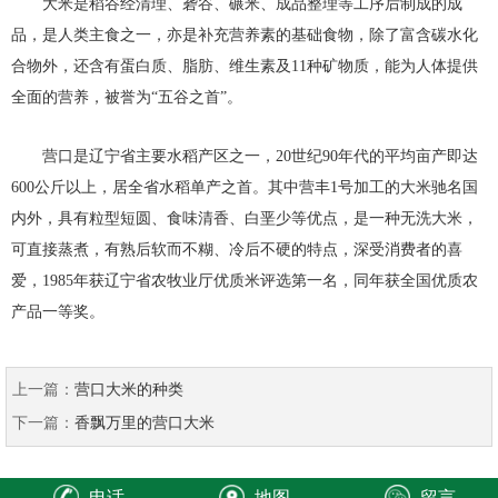
大米是稻谷经清理、砻谷、碾米、成品整理等工序后制成的成
品，是人类主食之一，亦是补充营养素的基础食物，除了富含碳水化
合物外，还含有蛋白质、脂肪、维生素及11种矿物质，能为人体提供
全面的营养，被誉为“五谷之首”。
营口是辽宁省主要水稻产区之一，20世纪90年代的平均亩产即达
600公斤以上，居全省水稻单产之首。其中营丰1号加工的大米驰名国
内外，具有粒型短圆、食味清香、白垩少等优点，是一种无洗大米，
可直接蒸煮，有熟后软而不糊、冷后不硬的特点，深受消费者的喜
爱，1985年获辽宁省农牧业厅优质米评选第一名，同年获全国优质农
产品一等奖。
上一篇：
营口大米的种类
下一篇：
香飘万里的营口大米
电话
地图
留言