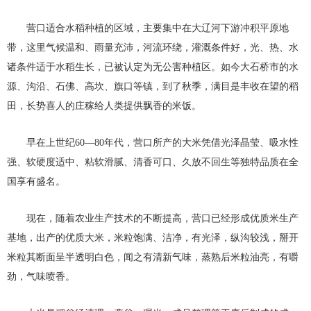
营口适合水稻种植的区域，主要集中在大辽河下游冲积平原地
带，这里气候温和、雨量充沛，河流环绕，灌溉条件好，光、热、水
诸条件适于水稻生长，已被认定为无公害种植区。如今大石桥市的水
源、沟沿、石佛、高坎、旗口等镇，到了秋季，满目是丰收在望的稻
田，长势喜人的庄稼给人类提供飘香的米饭。
早在上世纪60—80年代，营口所产的大米凭借光泽晶莹、吸水性
强、软硬度适中、粘软滑腻、清香可口、久放不回生等独特品质在全
国享有盛名。
现在，随着农业生产技术的不断提高，营口已经形成优质米生产
基地，出产的优质大米，米粒饱满、洁净，有光泽，纵沟较浅，掰开
米粒其断面呈半透明白色，闻之有清新气味，蒸熟后米粒油亮，有嚼
劲，气味喷香。